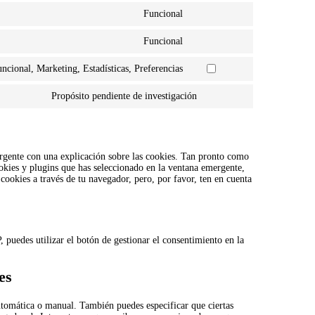
to
Funcional
service
Consent
google-
to
analytics
Funcional
service
Consent
litespeed
to
ncional, Marketing, Estadísticas, Preferencias
service
Consent
wordfence
to
Propósito pendiente de investigación
service
Consent
linkedin
to
service
varios
rgente con una explicación sobre las cookies. Tan pronto como
okies y plugins que has seleccionado en la ventana emergente,
 cookies a través de tu navegador, pero, por favor, ten en cuenta
 puedes utilizar el botón de gestionar el consentimiento en la
es
automática o manual. También puedes especificar que ciertas