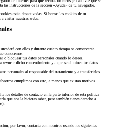
egador de Internet para que recibas un mensaje cada vez que se
ta las instrucciones de la sección «Ayuda» de tu navegador.
ookies están desactivadas. Si borras las cookies de tu
a visitar nuestras webs.
nales
é sucederá con ellos y durante cuánto tiempo se conservarán.
 que conocemos.
rar o bloquear tus datos personales cuando lo desees.
 a revocar dicho consentimiento y a que se eliminen tus datos
atos personales al responsable del tratamiento y a transferirlos
 Nosotros cumplimos con esto, a menos que existan motivos
a los detalles de contacto en la parte inferior de esta política
ría que nos la hicieras saber, pero también tienes derecho a
os).
ación, por favor, contacta con nosotros usando los siguientes