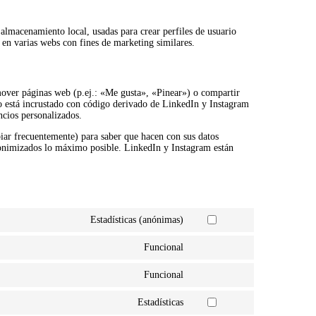
almacenamiento local, usadas para crear perfiles de usuario
 en varias webs con fines de marketing similares.
over páginas web (p.ej.: «Me gusta», «Pinear») o compartir
do está incrustado con código derivado de LinkedIn y Instagram
ncios personalizados.
biar frecuentemente) para saber que hacen con sus datos
nonimizados lo máximo posible. LinkedIn y Instagram están
Estadísticas (anónimas)
Consent
to
Funcional
service
Consent
elementor
to
Funcional
service
Consent
wordpress
to
Estadísticas
service
Consent
complianz